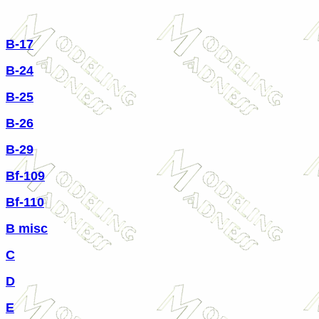
B-17
B-24
B-25
B-26
B-29
Bf-109
Bf-110
B misc
C
D
E